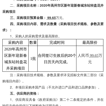
二、
采购项目名称：
2020年高州市区新年迎新春城东站转盘花卉
采购项目
三、
采购
项目
预算
金额
：
99.65
万
元
。
四、
采购项目内容、需求及数量
（
采购项目技术规格、参数及要
求）
：
1、采购
人的采购需求及最高限价
。
采购内容
数量
完成时间
最高限价
2020年高州市
20
个
区新年迎新春
合同签订生效后的
人民币
99.65
万
批
1
日历天内完成。
城东站转盘花
元
卉采购项目
注：采购项目技术规格、参数及要求详见招标文件第二部分《采
购项目内容》。
2、本项目采购本国产品（不允许进口产品和进口品牌参加）
。
五、
供应商的资格
：
1、供应商应具备《政府采购法》第二十二条规定的条件，并在
响应文件中提供以下材料作为证明文件：