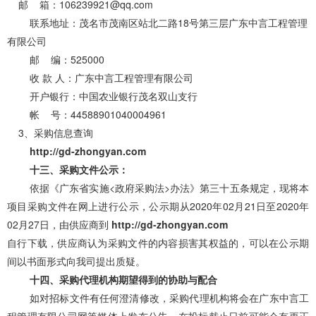
邮
箱：
106239921@qq.com
联系地址：茂名市茂南区站北二路
18号第三层广东中言工程管理
有限公司
邮
编：
525000
收
款
人：广东中言工程管理有限公司
开户银行：中国农业银行茂名双山支行
帐
号：
44588901040004961
3
、
采购信息查询
http://gd-zhongyan.com
十
三
、采购文件公示：
依据《广东省实施
<政府采购法>办法》第三十五条规定，现将本
项目采购文件在网上进行公示，公示期从2020
年
02
月
21
日至
2020
年
02
月
27
日，由
供应商
到
http://gd-zhongyan.com
自行下载，供应商认为采购文件的内容损害其权益的，可以在公示期
间以书面形式向我司提出质疑。
十
四
、采购代理机构期望得到的协助与配合
如对招标文件有任何澄清修改，采购代理机构将会在广东中言工