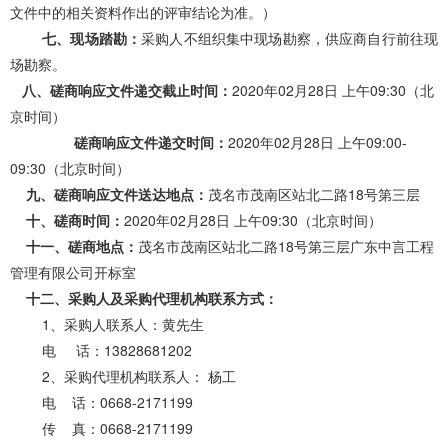
文件中的相关资料作出的评审结论为准。）
七
、现场踏勘：
采购人不组织集中现场勘察，
供应商
自行前往现
场勘察。
八
、磋商响应文件递交截止时间：
2020
年
02
月
28
日
上午
09:30
（北
京时间）
磋商响应文件递交时间：
2020
年
02
月
28
日
上午
09:00-
09:30
（北京时间）
九
、磋商响应文件送达地点：
茂名市茂南区站北二路
18号第三层
十
、磋商时间：
2020
年
02
月
28
日
上
午
09:30
（北京时间）
十一
、磋商地点：
茂名市茂南区站北二路
18号第三层广东中言工程
管理有限公司
开标室
十
二
、采购人及采购代理机构联系方式：
1
、
采购人联系人：
黄先生
电
话：
13828681202
2
、
采购代理机构联系人：
杨工
电
话：
0668-2171199
传
真：
0668-2171199