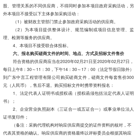
股、管理关系的不同供应商，不得同时参加本项目政府采购活动，另
外本项目不接受以下主体参加采购活动：
（
1）被财政主管部门禁止参加政府采购活动的供应商。
（
2）为本项目提供整体设计、规范编制或项目信息管理、监
理、检测等服务的供应商。
4、本项目不接受联合体投标。
六
、报名购买磋商文件的时间、地点、方式及招标文件售价
符合资格的供应商应当在
2020
年
02
月
21
日至
2020
年
02
月
27
日，
每日上午
8：30～11：30，下午14：30～17：00（法定节假日除外）
到广东中言工程管理有限公司购买磋商文件，磋商文件每套售价300
元（人民币），售后不退。购买招标文件时携带资料报名：
1、法定代表人证明书或授权函（授权函须包括法定代表人证明
书）；
2、
企业营业执照副本（三证合一或五证合一）或事业单位法人
证书
复印件；
（备注：采购代理机构对响应供应商提交的证件资料的核对，不
代表其资格的确认。响应供应商的资格最终以评标委员会根据其响应